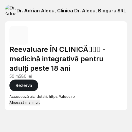
Dr. Adrian Alecu, Clinica Dr. Alecu, Bioguru SRL
Reevaluare ÎN CLINICĂ👨🏻‍⚕️ -
medicină integrativă pentru
adulți peste 18 ani
50 m
580 lei
Rezervă
Accesează aici detalii:
https://alecu.ro
Afișează mai mult