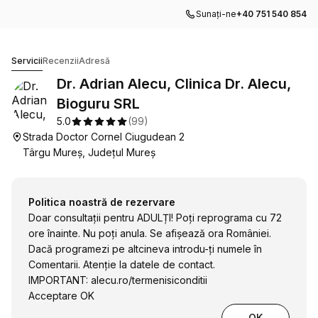
Sunați-ne
+40 751 540 854
Dr. Adrian Alecu, Clinica Dr. Alecu, Bioguru SRL
Servicii
Recenzii
Adresă
Dr. Adrian Alecu, Clinica Dr. Alecu,
Bioguru SRL
5.0
(
99
)
Strada Doctor Cornel Ciugudean 2
Târgu Mureș, Județul Mureș
Politica noastră de rezervare
Doar consultații pentru ADULȚI! Poți reprograma cu 72
ore înainte. Nu poți anula. Se afișează ora României.
Dacă programezi pe altcineva introdu-ți numele în
Comentarii. Atenție la datele de contact.
IMPORTANT:
alecu.ro/termenisiconditii
Acceptare OK
OK