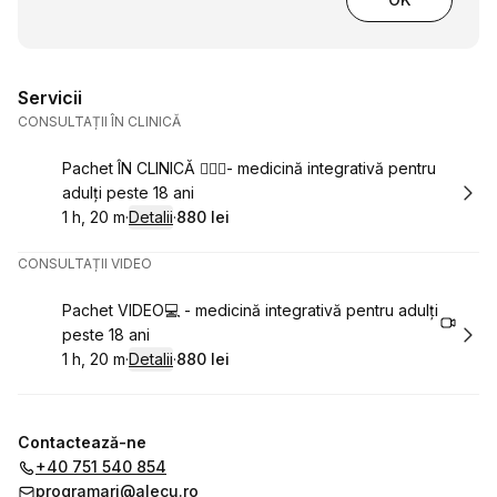
Servicii
CONSULTAȚII ÎN CLINICĂ
Rezervă
Pachet ÎN CLINICĂ 👨🏻‍⚕️- medicină integrativă pentru
adulți peste 18 ani
1 h, 20 m
·
Detalii
·
880 lei
.
Durată
:
.
Preț
:
CONSULTAȚII VIDEO
Rezervă
Pachet VIDEO💻 - medicină integrativă pentru adulți
peste 18 ani
1 h, 20 m
·
Detalii
·
880 lei
.
Durată
:
.
Preț
:
Contactează-ne
+40 751 540 854
programari@alecu.ro