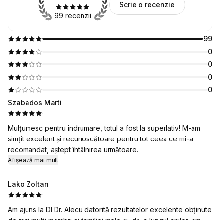
Scrie o recenzie
99 recenzii
99
0
0
0
0
Szabados Marti
·
Mulțumesc pentru îndrumare, totul a fost la superlativ! M-am
simțit excelent și recunoscătoare pentru tot ceea ce mi-a
recomandat, aștept întâlnirea următoare.
Afișează mai mult
Lako Zoltan
·
Am ajuns la Dl Dr. Alecu datorită rezultatelor excelente obținute