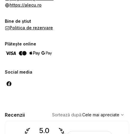
https://alecu.ro
Bine de știut
Politica de rezervare
Plătește online
Social media
,
Cele mai apreciate
Sort
Recenzii
Sortează după
:
Cele mai apreciate
5.0