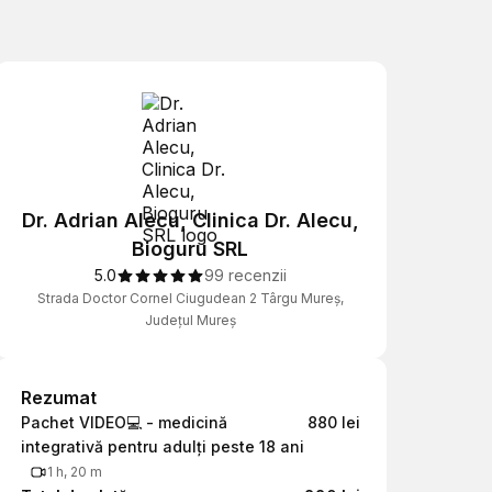
Dr. Adrian Alecu, Clinica Dr. Alecu,
Bioguru SRL
5.0
99 recenzii
Strada Doctor Cornel Ciugudean 2 Târgu Mureș,
Județul Mureș
Rezumat
Rezumat
Pachet VIDEO💻 - medicină
880 lei
integrativă pentru adulți peste 18 ani
1 h, 20 m