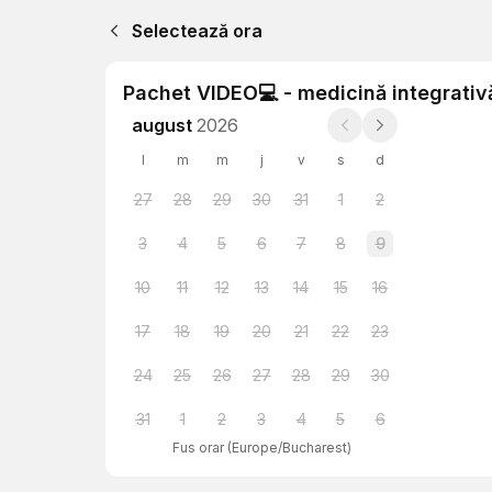
Selectează ora
Pachet VIDEO💻 - medicină integrativă
august
2026
l
m
m
j
v
s
d
27
28
29
30
31
1
2
3
4
5
6
7
8
9
10
11
12
13
14
15
16
17
18
19
20
21
22
23
24
25
26
27
28
29
30
31
1
2
3
4
5
6
Fus orar
(
Europe/Bucharest
)