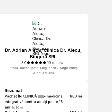
Dr. Adrian Alecu, Clinica Dr. Alecu,
Bioguru SRL
5.0
99 recenzii
Strada Doctor Cornel Ciugudean 2 Târgu Mureș,
Județul Mureș
Rezumat
Rezumat
Pachet ÎN CLINICĂ 👨🏻‍⚕️- medicină
880 lei
integrativă pentru adulți peste 18
ani
1 h, 20 m