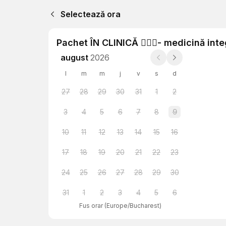
Selectează ora
Pachet ÎN CLINICĂ 👨🏻‍⚕️- medicină int
august
2026
l
m
m
j
v
s
d
27
28
29
30
31
1
2
3
4
5
6
7
8
9
10
11
12
13
14
15
16
17
18
19
20
21
22
23
24
25
26
27
28
29
30
31
1
2
3
4
5
6
Fus orar
(
Europe/Bucharest
)